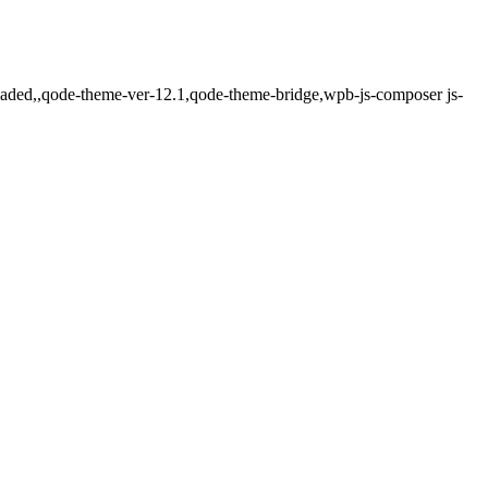
loaded,,qode-theme-ver-12.1,qode-theme-bridge,wpb-js-composer js-