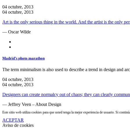
04 octubre, 2013
04 octubre, 2013
Art is the only serious thing in the world. And the artist is the only p
— Oscar Wilde
Madrid’s photo marathon
The term minimalism is also used to describe a trend in design and arch
04 octubre, 2013
04 octubre, 2013
Designers can create normalcy out of chaos; they can clearly communi
— Jeffrey Veen – About Design
Este sitio web utiliza cookies para que usted tenga la mejor experiencia de usuario. Si conti
ACEPTAR
Aviso de cookies