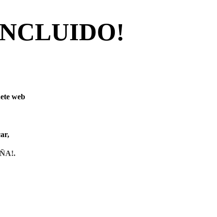
INCLUIDO!
uete web
ar,
ÑA!
.