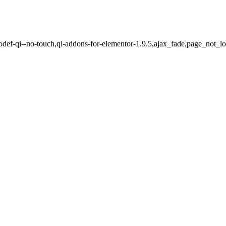
qodef-qi--no-touch,qi-addons-for-elementor-1.9.5,ajax_fade,page_not_