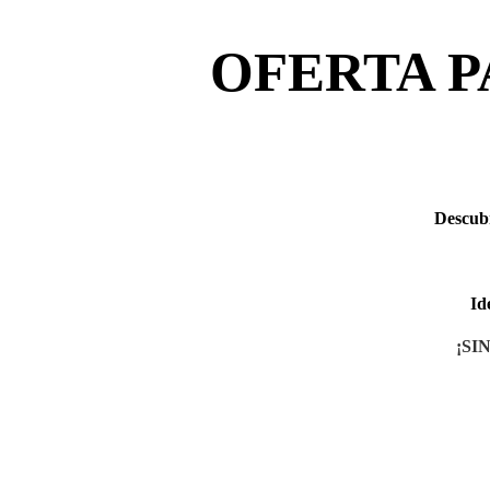
OFERTA P
Descubr
Id
¡SI