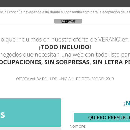
PACK WEB ¡TODO I
uario. Si continúa navegando está dando su consentimiento para la aceptación de l
ACEPTAR
lo que incluimos en nuestra oferta de VERANO en
¡TODO INCLUIDO!
 negocios que necesitan una web con todo listo par
EOCUPACIONES, SIN SORPRESAS, SIN LETRA 
OFERTA VALIDA DEL 1 DE JUNIO AL 1 DE OCTUBRE DEL 2019
¡
s
QUIERO PRESUPU
Nombre