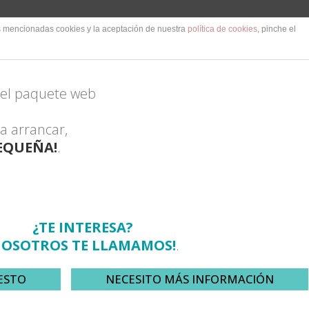
NCLUIDO!
as mencionadas cookies y la aceptación de nuestra
política de cookies
, pinche el
 el paquete web
a arrancar,
PEQUEÑA!
.
¿TE INTERESA?
NOSOTROS TE LLAMAMOS!
.
ESTO
NECESITO MÁS INFORMACIÓN