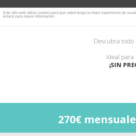
OFERTA 
Este sitio web utiliza cookies para que usted tenga la mejor experiencia de us
enlace para mayor información.
Descubra todo 
Ideal para
¡SIN PR
270€ mensuale