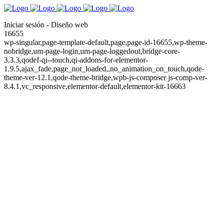
Iniciar sesión - Diseño web
16655
wp-singular,page-template-default,page,page-id-16655,wp-theme-
nobridge,um-page-login,um-page-loggedout,bridge-core-
3.3.3,qodef-qi--touch,qi-addons-for-elementor-
1.9.5,ajax_fade,page_not_loaded,,no_animation_on_touch,qode-
theme-ver-12.1,qode-theme-bridge,wpb-js-composer js-comp-ver-
8.4.1,vc_responsive,elementor-default,elementor-kit-16663