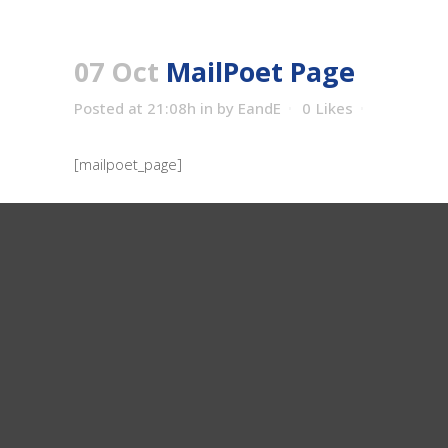
07 Oct
MailPoet Page
Posted at 21:08h
in
by
EandE
0
Likes
[mailpoet_page]