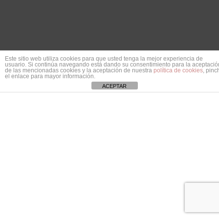
Este sitio web utiliza cookies para que usted tenga la mejor experiencia de
usuario. Si continúa navegando está dando su consentimiento para la aceptació
de las mencionadas cookies y la aceptación de nuestra
política de cookies
, pinc
el enlace para mayor información.
ACEPTAR